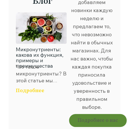
Блог
добавляем
новинки каждую
неделю и
предлагаем то,
что невозможно
найти в обычных
Микронутриенты:
Мифы о веганстве
магазинах. Для
какова их функция,
нас важно, чтобы
примеры и
преимущества
Что такое
каждая покупка
Веганство сейчас
микронутриенты?
В
самое популярное,
приносила
чем когда-либо, и
этой статье мы
о
удовольствие и
люди из разных
расскажем вам все,
н
Подробнее
уверенность в
Подробнее
стран мира
с
что вам нужно знать
принимают
правильном
в
о микронутриентах,
веганство, по
выборе.
с
в том числе, почему
крайней мере, как
д
они так же важны,
свою диету, если не
и
Подробнее о нас
как и
как свой образ
микронутриенты,